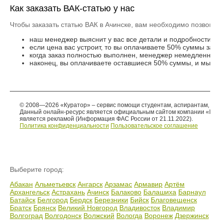
Как заказать ВАК-статью у нас
Чтобы заказать статью ВАК в Ачинске, вам необходимо позвони
наш менеджер выяснит у вас все детали и подробности за
если цена вас устроит, то вы оплачиваете 50% суммы зак
когда заказ полностью выполнен, менеджер немедленно с
наконец, вы оплачиваете оставшиеся 50% суммы, и мы ту
© 2008—2026 «Куратор» – сервис помощи студентам, аспирантам, со
Данный онлайн-ресурс является официальным сайтом компании «Кур
является рекламой (Информация ФАС России от 21.11.2022).
Политика конфиденциальности
Пользовательское соглашение
Выберите город:
Абакан
Альметьевск
Ангарск
Арзамас
Армавир
Артём
Архангельск
Астрахань
Ачинск
Балаково
Балашиха
Барнаул
Батайск
Белгород
Бердск
Березники
Бийск
Благовещенск
Братск
Брянск
Великий Новгород
Владивосток
Владимир
Волгоград
Волгодонск
Волжский
Вологда
Воронеж
Дзержинск