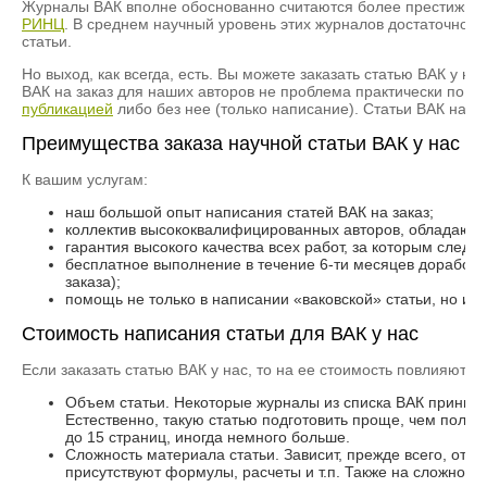
Журналы ВАК вполне обоснованно считаются более престижным
РИНЦ
. В среднем научный уровень этих журналов достаточно вы
статьи.
Но выход, как всегда, есть. Вы можете заказать статью ВАК у 
ВАК на заказ для наших авторов не проблема практически по лю
публикацией
либо без нее (только написание). Статьи ВАК на з
Преимущества заказа научной статьи ВАК у нас
К вашим услугам:
наш большой опыт написания статей ВАК на заказ;
коллектив высококвалифицированных авторов, обладающи
гарантия высокого качества всех работ, за которым следи
бесплатное выполнение в течение 6-ти месяцев доработок
заказа);
помощь не только в написании «ваковской» статьи, но и в
Стоимость написания статьи для ВАК у нас
Если заказать статью ВАК у нас, то на ее стоимость повлияют та
Объем статьи. Некоторые журналы из списка ВАК принимаю
Естественно, такую статью подготовить проще, чем полн
до 15 страниц, иногда немного больше.
Сложность материала статьи. Зависит, прежде всего, от н
присутствуют формулы, расчеты и т.п. Также на сложность