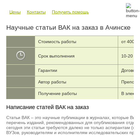
Цены
Контакты
Получить помощь
Научные статьи ВАК на заказ в Ачинске
Стоимость работы
от 4000 
Срок выполнения
10-20 дн
Гарантии
Договор,
Автор работы
Преподав
Получение работы
В электр
Написание статей ВАК на заказ
Статьи ВАК – это научные публикации в журналах, которые Вы
перечень изданий, рекомендованных для опубликования отдель
сегодня эти статьи требуются далеко не только аспирантам (с
ВУЗов, руководителям и исполнителям исследовательских проек