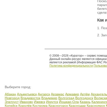
Поско
парал
билет
сдела
Как 
1. По
2. За
© 2008—2026 «Куратор» – сервис помощи
Данный онлайн-ресурс является официа
является рекламой (Информация ФАС Росс
Политика конфиденциальности
Пользова
Выберите город:
Абакан
Альметьевск
Ангарск
Арзамас
Армавир
Артём
Архангель
Новгород
Владивосток
Владимир
Волгоград
Волгодонск
Волжск
Златоуст
Иваново
Ижевск
Иркутск
Йошкар-Ола
Казань
Калининг
Копейск
Королёв
Кострома
Красногорск
Краснодар
Красноярск