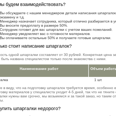
мы будем взаимодействовать?
Вы обсуждаете с нашим менеджером детали написания шпаргалок: 
экзамену и т.д.
Менеджер назначает сотрудника, который отлично разбирается в у
Вы вносите предоплату в размере 50%.
Сотрудник готовит для вас шпаргалки с учетом ваших пожеланий.
Менеджер уведомляет вас о готовности материалов.
Вы оплачиваете остальные 50% и получаете готовые шпаргалки.
ько стоит написание шпаргалок?
ость одной шпаргалки составляет от 30 рублей. Конкретная цена з
 быть названа специалистом только после знакомства с ними.
Наименование работ
Объем работ
алка
1 шт.
е в виду, что на подготовку шпаргалок требуется время, особенно 
товку материалов у специалиста уходит 4-5 дней, так что не тяните
алки нужны вам срочно, мы возьмемся и за такой заказ, но таким 
ты.
купить шпаргалки недорого?