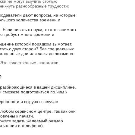
ки не могут выучить столько
зникнуть разнообразные трудности:
подаватели дают вопросы, на которые
большого количества времени и
 Если писать от руки, то это занимает
е требует много времени и
ешение которой порядком вымотает.
тать с двух сторон? Без специальных
агоценные дни или часы до экзамена.
 Это качественные шпаргалки,
?
о разбирающиеся в вашей дисциплине.
 и сможете подготовиться по ним к
ренности и выручат в случае
 любом сервисном центре, так как они
овлены к печати.
можете задать желаемый размер
я чтения с телефона).