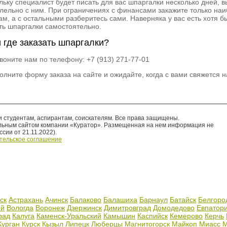
льку специалист будет писать для вас шпаргалки несколько дней, 
лельно с ним. При ограничениях с финансами закажите только наи
ам, а с остальными разберитесь сами. Наверняка у вас есть хотя б
ть шпаргалки самостоятельно.
и где заказать шпаргалки?
звоните нам по телефону: +7 (913) 271-77-01
полните форму заказа на сайте и ожидайте, когда с вами свяжется 
 студентам, аспирантам, соискателям. Все права защищены.
льным сайтом компании «Куратор». Размещенная на нем информация не
ии от 21.11.2022).
тельское соглашение
ск
Астрахань
Ачинск
Балаково
Балашиха
Барнаул
Батайск
Белгоро
ий
Вологда
Воронеж
Дзержинск
Димитровград
Домодедово
Евпатор
рад
Калуга
Каменск-Уральский
Камышин
Каспийск
Кемерово
Керчь
Курган
Курск
Кызыл
Липецк
Люберцы
Магнитогорск
Майкоп
Миасс
М