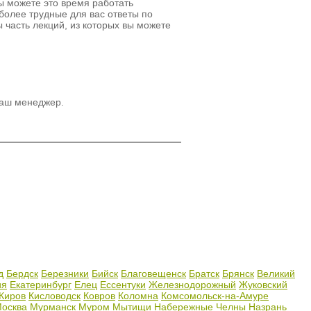
вы можете это время работать
более трудные для вас ответы по
ы часть лекций, из которых вы можете
наш менеджер.
д
Бердск
Березники
Бийск
Благовещенск
Братск
Брянск
Великий
ия
Екатеринбург
Елец
Ессентуки
Железнодорожный
Жуковский
Киров
Кисловодск
Ковров
Коломна
Комсомольск-на-Амуре
осква
Мурманск
Муром
Мытищи
Набережные Челны
Назрань