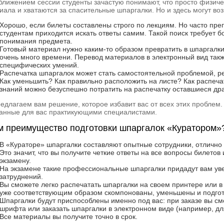
ближением сессии студенты зачастую понимают, что просто физичес
иала и хватаются за спасительные шпаргалки. Но и здесь могут во
Хорошо, если билеты составлены строго по лекциям. Но часто пре
студентам приходится искать ответы самим. Такой поиск требует 
понимания предмета.
Готовый материал нужно каким-то образом превратить в шпаргалки.
очень много времени. Перевод материалов в электронный вид такж
специфических умений.
Распечатка шпаргалок может стать самостоятельной проблемой, р
Как уменьшить? Как правильно расположить на листе? Как распеча
знаний можно безуспешно потратить на распечатку оставшиеся др
едлагаем вам решение, которое избавит вас от всех этих проблем.
анные для вас практикующими специалистами.
м преимущество подготовки шпаргалок «Куратором»
В «Кураторе» шпаргалки составляют опытные сотрудники, отличн
Это значит, что вы получите четкие ответы на все вопросы билетов
экзамену.
На экзамене такие профессиональные шпаргалки придадут вам уве
затруднений.
Вы сможете легко распечатать шпаргалки на своем принтере или в
уже соответствующим образом скомпонованы, уменьшены и подгот
Шпаргалки будут приспособлены именно под вас: при заказе вы с
шрифта или заказать шпаргалки в электронном виде (например, дл
Все материалы вы получите точно в срок.